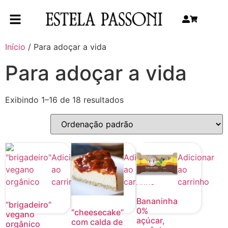
Início
/ Para adoçar a vida
Para adoçar a vida
Exibindo 1–16 de 18 resultados
Adicionar
Adicionar
Adicionar
ao
ao
ao
carrinho
carrinho
carrinho
Bananinha
“brigadeiro”
0%
“cheesecake”
vegano
açúcar,
com calda de
orgânico