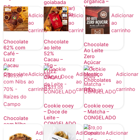
orgânica –
goiabada
R$
Nanna
(sem açúcar)
9,00
Banana
– Congelada
Adicionar
Adicionar
Adicionar
ao
ao
ao
R$
R$
5,50
30,00
carrinho
carrinho
carrinho
Chocolate
Chocolate
Chocolate
62% com
ao leite
Ao Leite
Café –
52%
Zero
Luzz
Cacau –
Açúcar
Cacau
75g –
45% –
LUZZ
Adicionar
Adicionar
Adicionar
Mestiço
R$
33,00
CACAU
Chocolates
ao
ao
ao
R$
33,00
carrinho
carrinho
carrinho
R$
33,00
Cookie ooey
Cookie ooey
– Doce de
– Matcha –
Leite –
CONGELADO
Chocolate
CONGELADO
com Nibs
R$
19,00
70% –
Adicionar
Adicionar
Adicionar
R$
19,00
Raízes do