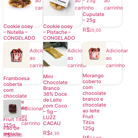
ao
ao
ao
Campo
carrinho
carrinho
carrinho
R$
33,00
Cupulate
– 25g
Cookie ooey
Cookie ooey
R$
20,00
– Nutella –
– Pistache –
CONGELADO
CONGELADO
R$
R$
19,00
19,00
Adicionar
Adicionar
Adicionar
ao
ao
ao
carrinho
carrinho
carrinho
Morango
Mini
Framboesa
coberto
Chocolate
coberta
com
Branco
com
chocolate
36% Doce
chocolate
branco e
de Leite
branco e
chocolate
com Coco
chocolate
Adicionar
ao leite
– 5g –
amargo
ao
Fruit
LUZZ
Fruit Titüs
Titüs
carrinho
CACAU
125g
Pão de
125g
R$
melado
4,30
R$
33,00
R$