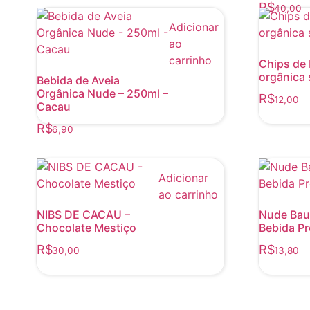
R$
40,00
Adicionar
ao
carrinho
Chips de
orgânica 
Bebida de Aveia
Orgânica Nude – 250ml –
R$
12,00
Cacau
R$
6,90
Adicionar
ao carrinho
NIBS DE CACAU –
Nude Baun
Chocolate Mestiço
Bebida Pr
R$
R$
30,00
13,80