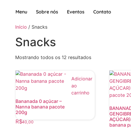
Menu
Sobre nós
Eventos
Contato
Início
/ Snacks
Snacks
Mostrando todos os 12 resultados
Adicionar
ao
carrinho
Bananada 0 açúcar –
Nanna banana pacote
BANANA
200g
GENGIBR
AÇÚCAR) 
R$
40,00
banana p