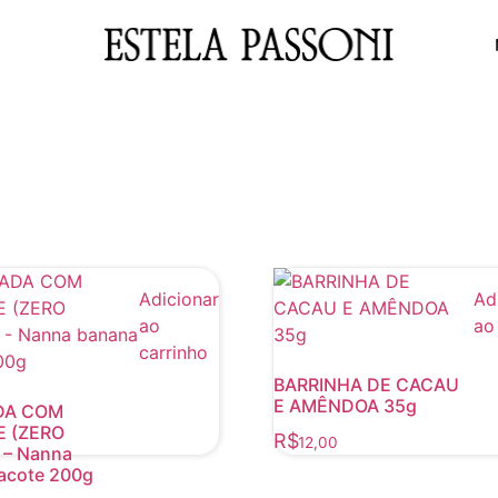
Adicionar
Ad
ao
ao
carrinho
BARRINHA DE CACAU
E AMÊNDOA 35g
DA COM
E (ZERO
R$
12,00
– Nanna
acote 200g