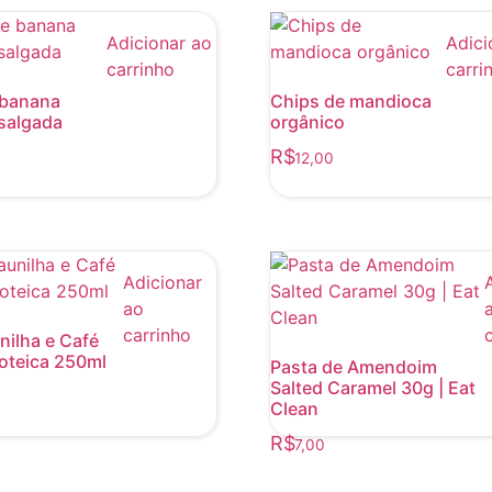
Adicionar ao
Adici
carrinho
carri
 banana
Chips de mandioca
salgada
orgânico
R$
12,00
Adicionar
ao
carrinho
ilha e Café
oteica 250ml
Pasta de Amendoim
Salted Caramel 30g | Eat
Clean
R$
7,00