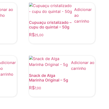
onar ao
Adicionar
nho
ao
carrinho
Cupuaçu cristalizado –
cupu do quintal – 50g
R$
25,00
Adicionar
Adicionar ao
ao
carrinho
carrinho
Snack de Alga
Marinha Original – 5g
R$
7,00