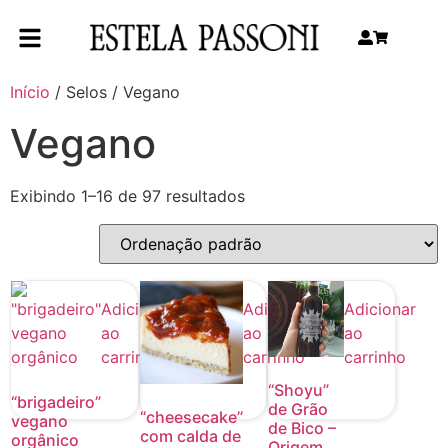
Início
/ Selos / Vegano
Vegano
Exibindo 1–16 de 97 resultados
Adicionar
Adicionar
Adicionar
ao
ao
ao
carrinho
carrinho
carrinho
“Shoyu”
“brigadeiro”
de Grão
“cheesecake”
vegano
de Bico –
com calda de
orgânico
Origem