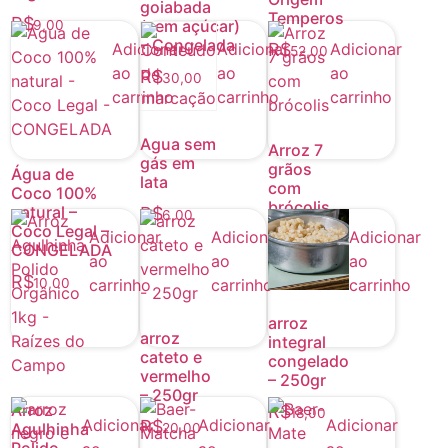
goiabada
Temperos
R$
(sem açúcar)
9,00
– Congelada
Adicionar
Adicionar
Adicionar
R$
52,00
ao
ao
ao
R$
30,00
carrinho
carrinho
carrinho
Agua sem
Arroz 7
gás em
grãos
Água de
lata
com
Coco 100%
brócolis
natural –
R$
6,00
Coco Legal –
Adicionar
Adicionar
Adicionar
R$
22,00
CONGELADA
ao
ao
ao
R$
carrinho
carrinho
carrinho
10,00
arroz
arroz
integral
cateto e
congelado
vermelho
– 250gr
– 250gr
Arroz
R$
18,00
Adicionar
Adicionar
Adicionar
R$
Agulhinha
20,00
Polido