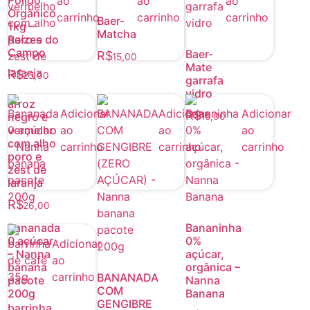
ao
ao
ao
Orgânico
carrinho
carrinho
carrinho
Baer-
1kg –
Matcha
Raízes do
Campo
Baer-
R$
15,00
Mate
R$
25,00
garrafa
vidro
arroz
Adicionar
Adicionar
Adicionar
R$
negro e
15,00
vermelho
ao
ao
ao
com alho
carrinho
carrinho
carrinho
poro e
zest de
laranja
R$
26,00
Bananada
Bananinha
0 açúcar
0%
Adicionar
– Nanna
açúcar,
ao
banana
orgânica –
carrinho
BANANADA
pacote
Nanna
COM
200g
Banana
GENGIBRE
barrinha