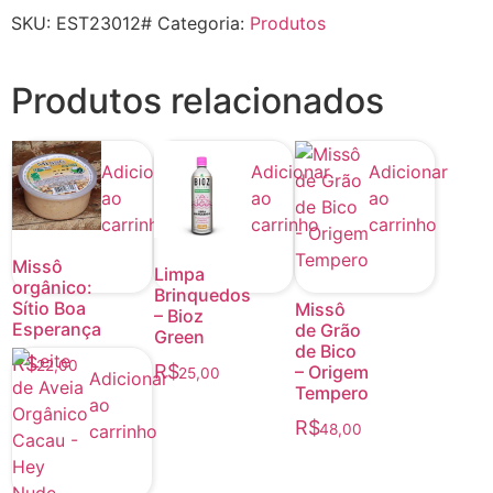
SKU:
EST23012#
Categoria:
Produtos
Produtos relacionados
Adicionar
Adicionar
Adicionar
ao
ao
ao
carrinho
carrinho
carrinho
Missô
Limpa
orgânico:
Brinquedos
Sítio Boa
Missô
– Bioz
Esperança
de Grão
Green
de Bico
R$
22,00
R$
– Origem
25,00
Adicionar
Tempero
ao
R$
carrinho
48,00