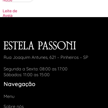
Leite de
Aveia
Orgânico
Cacau –
Hey
Nude
R$
21,00
Rua Joaquim Antunes, 621 – Pinheiros – SP
Segunda a Sexta: 08:00 as 17:00
Sábados: 11:00 as 15:00
Navegação
Menu
Sobre nós