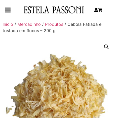
Início
/
Mercadinho
/
Produtos
/ Cebola Fatiada e
tostada em flocos – 200 g