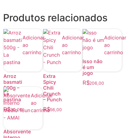
Produtos relacionados
Adicionar
Adicionar
Adicionar
ao
ao
ao
carrinho
carrinho
carrinho
Isso não
é um
jogo
Arroz
Extra
basmati
Spicy
R$
206,00
500g –
Chili
La
Crunch
Adicionar
pastina
– Punch
ao
R$
R$
carrinho
30,00
56,00
Absorvente
Interno