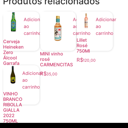
Produtos relacionados
Adicionar
Adicionar
Adicionar
ao
ao
ao
carrinho
carrinho
carrinho
Lillet
Cerveja
Rosé
Heineken
750Ml
Zero
MINI vinho
Álcool
rosé
R$
120,00
Garrafa
CARMENCITAS
330ml
Adicionar
R$
35,00
R$
13,00
ao
carrinho
VINHO
BRANCO
RIBOLLA
GIALLA
2022
750ML